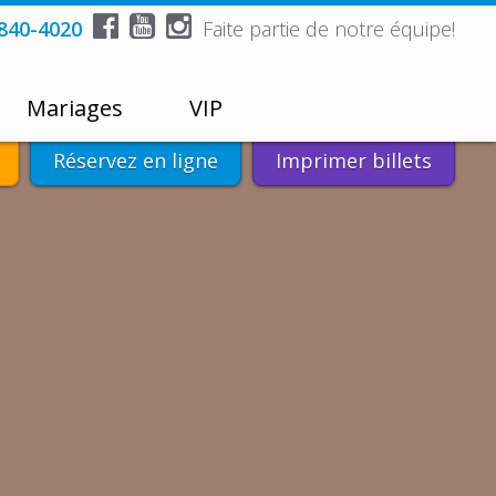



 840-4020
Faite partie de notre équipe!
Mariages
VIP
Réservez en ligne
Imprimer billets